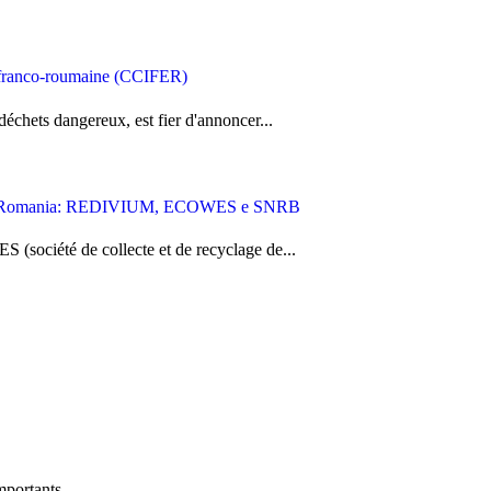
 franco-roumaine (CCIFER)
échets dangereux, est fier d'annoncer...
i litio in Romania: REDIVIUM, ECOWES e SNRB
société de collecte et de recyclage de...
portants...