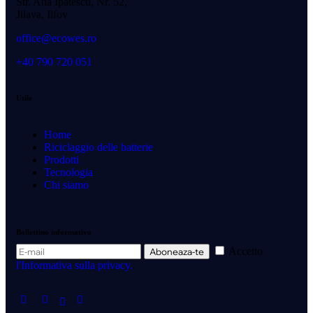
Str. Ana Ipatescu, Nr. 52,
Jilava, Ilfov
office@ecowes.ro
+40 790 720 051
Utile
Home
Riciclaggio delle batterie
Prodotti
Tecnologia
Chi siamo
Bollettino informativo
Accetto
Aboneaza-te
l'Informativa sulla privacy.
.