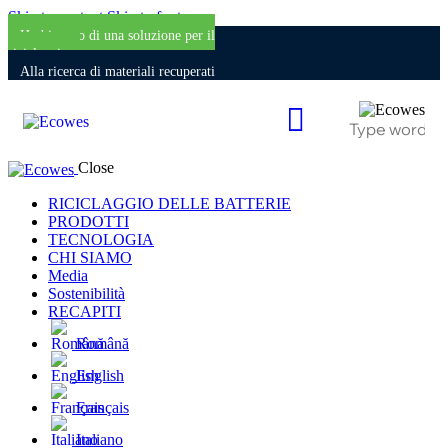
Skip to content
Skip to footer
Ho bisogno di una soluzione per il
riciclaggio
Alla ricerca di materiali recuperati
Close
RICICLAGGIO DELLE BATTERIE
PRODOTTI
TECNOLOGIA
CHI SIAMO
Media
Sostenibilità
RECAPITI
Română
English
Français
Italiano