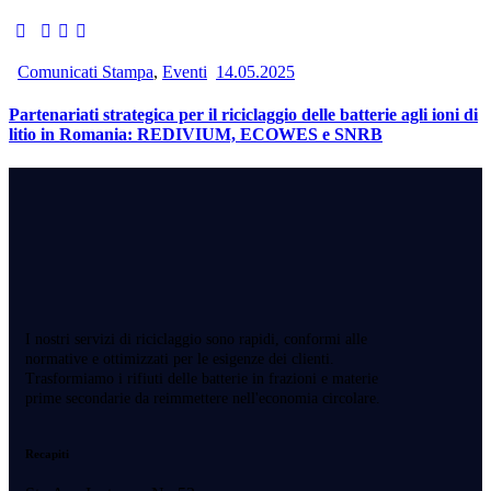
Comunicati Stampa
,
Eventi
14.05.2025
Partenariati strategica per il riciclaggio delle batterie agli ioni di
litio in Romania: REDIVIUM, ECOWES e SNRB
I nostri servizi di riciclaggio sono rapidi, conformi alle
normative e ottimizzati per le esigenze dei clienti.
Trasformiamo i rifiuti delle batterie in frazioni e materie
prime secondarie da reimmettere nell'economia circolare.
Recapiti