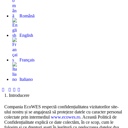
Română
English
Français
Italiano
1. Introducere
Compania
EcoWES
respectă confidențialitatea vizitatorilor site-
ului nostru și se angajează să protejeze datele cu caracter personal
colectate prin intermediul
www.ecowes.ro
. Această Politică de
Confidențialitate explică ce date colectăm, în ce scop, cum le
folosim și ce drepturi aveți în legătură cu prelucrarea datelor dvs.