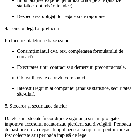
Îmbunătățirea experienței utilizatorilor pe site (analize
statistice, optimizări tehnice).
Respectarea obligațiilor legale și de raportare.
4. Temeiul legal al prelucrării
Prelucrarea datelor se bazează pe:
Consimțământul dvs. (ex. completarea formularului de
contact).
Executarea unui contract sau demersuri precontractuale.
Obligații legale ce revin companiei.
Interesul legitim al companiei (analize statistice, securitatea
site-ului).
5. Stocarea și securitatea datelor
Datele sunt stocate în condiții de siguranță și sunt protejate
împotriva accesului neautorizat, pierderii sau divulgării. Perioada
de păstrare nu va depăși timpul necesar scopurilor pentru care au
fost colectate sau perioada impusă de lege.