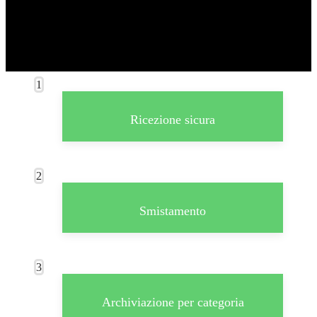
1
Ricezione sicura
2
Smistamento
3
Archiviazione per categoria