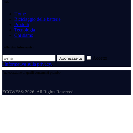
Utile
Home
Riciclaggio delle batterie
Prodotti
Tecnologia
Chi siamo
Bollettino informativo
Accetto
Aboneaza-te
l'Informativa sulla privacy.
.
*ad eccezione di quelli contenenti piombo
ECOWES© 2026. All Rights Reserved.