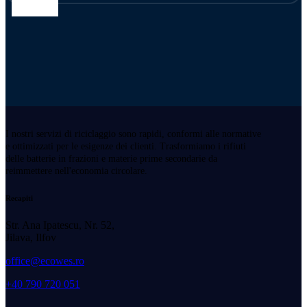
I nostri servizi di riciclaggio sono rapidi, conformi alle normative
e ottimizzati per le esigenze dei clienti. Trasformiamo i rifiuti
delle batterie in frazioni e materie prime secondarie da
reimmettere nell'economia circolare.
Recapiti
Str. Ana Ipatescu, Nr. 52,
Jilava, Ilfov
office@ecowes.ro
+40 790 720 051