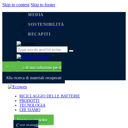
Skip to content
Skip to footer
MEDIA
SOSTENIBILITÀ
RECAPITI
Italiano
Italiano
Ho bisogno di una soluzione per il
riciclaggio
Alla ricerca di materiali recuperati
RICICLAGGIO DELLE BATTERIE
PRODOTTI
TECNOLOGIA
CHI SIAMO
Vreau sa reciclez
Caut materii