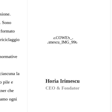
sione.
e. Sono
o formato
 riciclaggio
 normative
ciascuna la
Horia Irimescu
o pile e
CEO & Fondator
tner che
uiamo ogni