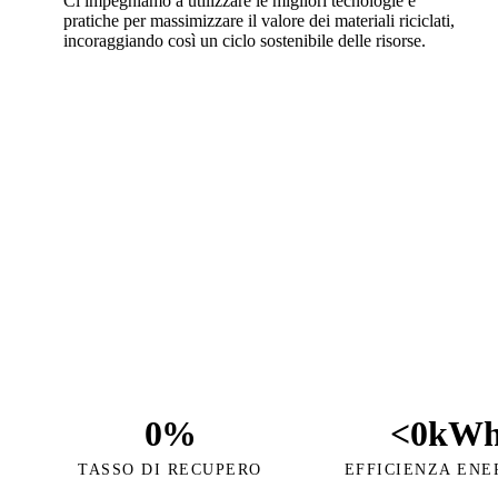
Ci impegniamo a utilizzare le migliori tecnologie e
pratiche per massimizzare il valore dei materiali riciclati,
incoraggiando così un ciclo sostenibile delle risorse.
0
%
<
0
kWh
TASSO DI RECUPERO
EFFICIENZA ENE