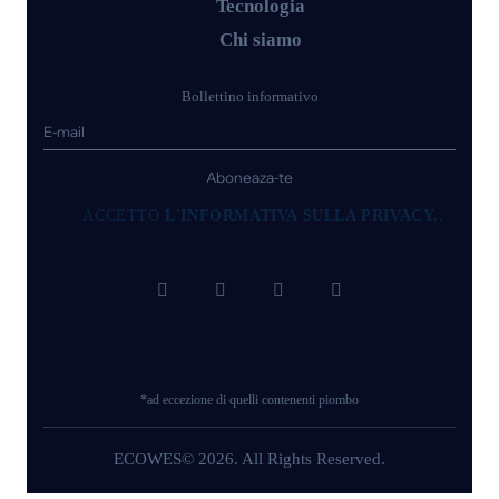
Tecnologia
Chi siamo
Bollettino informativo
Aboneaza-te
ACCETTO
L'INFORMATIVA SULLA PRIVACY.
.
*ad eccezione di quelli contenenti piombo
ECOWES© 2026. All Rights Reserved.