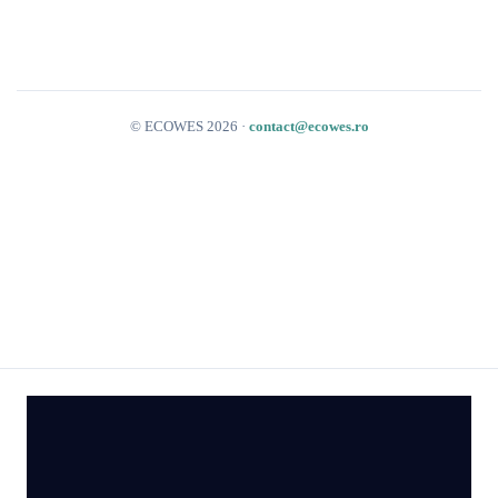
© ECOWES 2026 ·
contact@ecowes.ro