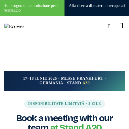
Ho bisogno di una soluzione per il
Alla ricerca di materiali recuperati
riciclaggio
17–18 IUNIE 2026 · MESSE FRANKFURT ·
GERMANIA · STAND
A20
DISPONIBILITATE LIMITATĂ · 2 ZILE
Book a meeting with our
team
at Stand A20