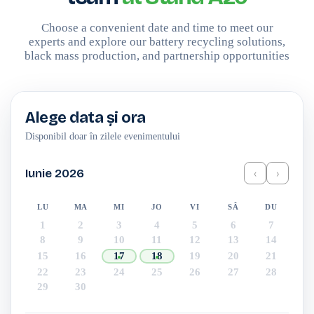
Choose a convenient date and time to meet our
experts and explore our battery recycling solutions,
black mass production, and partnership opportunities
Alege data și ora
Disponibil doar în zilele evenimentului
Iunie 2026
‹
›
LU
MA
MI
JO
VI
SÂ
DU
1
2
3
4
5
6
7
8
9
10
11
12
13
14
15
16
17
18
19
20
21
22
23
24
25
26
27
28
29
30