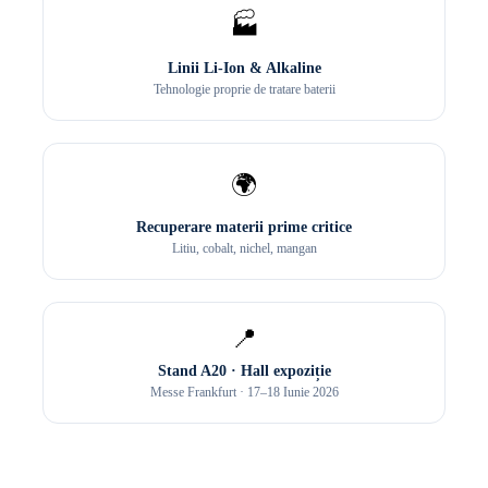
🏭
Linii Li-Ion & Alkaline
Tehnologie proprie de tratare baterii
🌍
Recuperare materii prime critice
Litiu, cobalt, nichel, mangan
📍
Stand A20 · Hall expoziție
Messe Frankfurt · 17–18 Iunie 2026