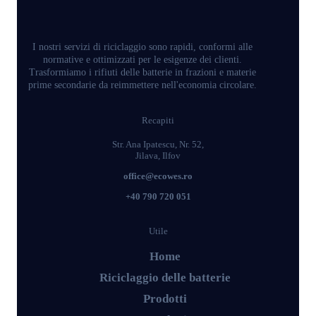
I nostri servizi di riciclaggio sono rapidi, conformi alle
normative e ottimizzati per le esigenze dei clienti.
Trasformiamo i rifiuti delle batterie in frazioni e materie
prime secondarie da reimmettere nell'economia circolare.
Recapiti
Str. Ana Ipatescu, Nr. 52,
Jilava, Ilfov
office@ecowes.ro
+40 790 720 051
Utile
Home
Riciclaggio delle batterie
Prodotti