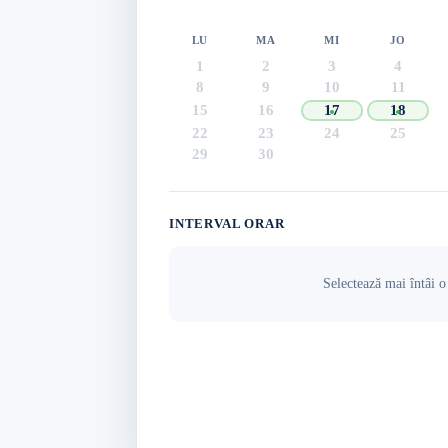
LU
MA
MI
JO
1
2
3
4
8
9
10
11
15
16
17
18
22
23
24
25
29
30
INTERVAL ORAR
Selectează mai întâi o