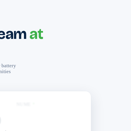
 team
at
 battery
nities
NUME
*