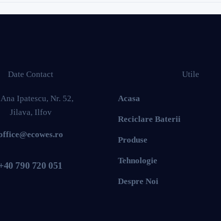
Date Contact
Utile
. Ana Ipatescu, Nr. 52,
Acasa
Jilava, Ilfov
Reciclare Baterii
office@ecowes.ro
Produse
Tehnologie
+40 790 720 051
Despre Noi