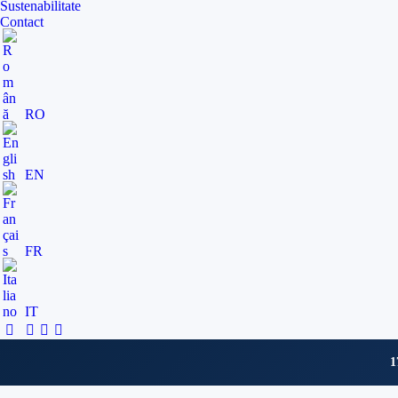
Sustenabilitate
Contact
RO
EN
FR
IT
1