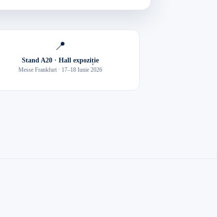
📍
Stand A20 · Hall expoziție
Messe Frankfurt · 17–18 Iunie 2026