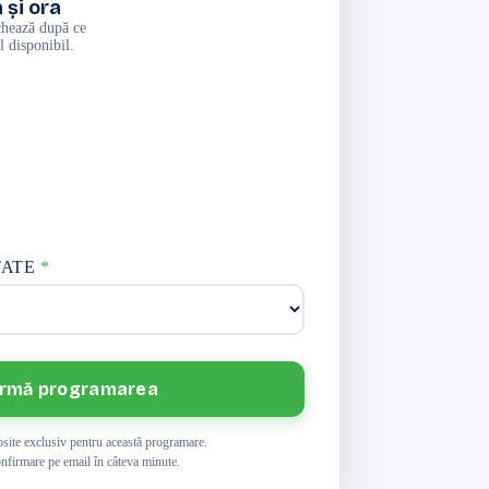
 și ora
chează după ce
l disponibil.
TATE
*
irmă programarea
losite exclusiv pentru această programare.
nfirmare pe email în câteva minute.