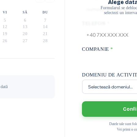
Alege data
Formularul se deblo
VI
SÂ
DU
selectezi un interva
5
6
7
TELEFON
*
12
13
14
19
20
21
26
27
28
COMPANIE
*
DOMENIU DE ACTIVI
 dată
Conf
Datele tale sunt fo
Vei primi o co