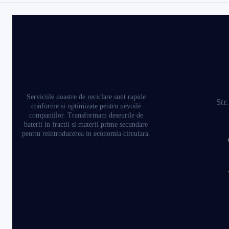
Serviciile noastre de reciclare sunt rapide
Str
conforme si optimizate pentru nevoile
companiilor. Transformam deseurile de
baterii in fractii si materii prime secundare
pentru reintroducerea in economia circulara.