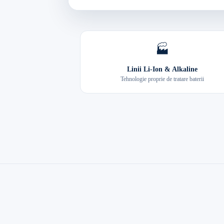
🏭
Linii Li-Ion & Alkaline
Tehnologie proprie de tratare baterii