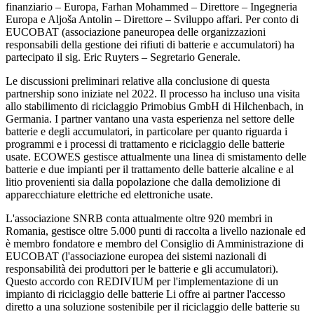
finanziario – Europa, Farhan Mohammed – Direttore – Ingegneria
Europa e Aljoša Antolin – Direttore – Sviluppo affari. Per conto di
EUCOBAT (associazione paneuropea delle organizzazioni
responsabili della gestione dei rifiuti di batterie e accumulatori) ha
partecipato il sig. Eric Ruyters – Segretario Generale.
Le discussioni preliminari relative alla conclusione di questa
partnership sono iniziate nel 2022. Il processo ha incluso una visita
allo stabilimento di riciclaggio Primobius GmbH di Hilchenbach, in
Germania. I partner vantano una vasta esperienza nel settore delle
batterie e degli accumulatori, in particolare per quanto riguarda i
programmi e i processi di trattamento e riciclaggio delle batterie
usate. ECOWES gestisce attualmente una linea di smistamento delle
batterie e due impianti per il trattamento delle batterie alcaline e al
litio provenienti sia dalla popolazione che dalla demolizione di
apparecchiature elettriche ed elettroniche usate.
L'associazione SNRB conta attualmente oltre 920 membri in
Romania, gestisce oltre 5.000 punti di raccolta a livello nazionale ed
è membro fondatore e membro del Consiglio di Amministrazione di
EUCOBAT (l'associazione europea dei sistemi nazionali di
responsabilità dei produttori per le batterie e gli accumulatori).
Questo accordo con REDIVIUM per l'implementazione di un
impianto di riciclaggio delle batterie Li offre ai partner l'accesso
diretto a una soluzione sostenibile per il riciclaggio delle batterie su