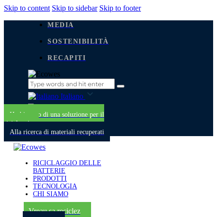
Skip to content
Skip to sidebar
Skip to footer
MEDIA
SOSTENIBILITÀ
RECAPITI
Italiano
Italiano
Ho bisogno di una soluzione per il
riciclaggio
Alla ricerca di materiali recuperati
RICICLAGGIO DELLE
BATTERIE
PRODOTTI
TECNOLOGIA
CHI SIAMO
Vreau sa reciclez