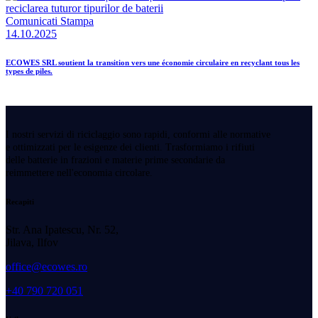
Comunicati Stampa
14.10.2025
ECOWES SRL soutient la transition vers une économie circulaire en recyclant tous les
types de piles.
I nostri servizi di riciclaggio sono rapidi, conformi alle normative
e ottimizzati per le esigenze dei clienti. Trasformiamo i rifiuti
delle batterie in frazioni e materie prime secondarie da
reimmettere nell'economia circolare.
Recapiti
Str. Ana Ipatescu, Nr. 52,
Jilava, Ilfov
office@ecowes.ro
+40 790 720 051