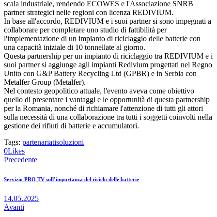
scala industriale, rendendo ECOWES e l'Associazione SNRB
partner strategici nelle regioni con licenza REDIVIUM.
In base all'accordo, REDIVIUM e i suoi partner si sono impegnati a
collaborare per completare uno studio di fattibilità per
l'implementazione di un impianto di riciclaggio delle batterie con
una capacità iniziale di 10 tonnellate al giorno.
Questa partnership per un impianto di riciclaggio tra REDIVIUM e i
suoi partner si aggiunge agli impianti Redivium progettati nel Regno
Unito con G&P Battery Recycling Ltd (GPBR) e in Serbia con
Metalfer Group (Metalfer).
Nel contesto geopolitico attuale, l'evento aveva come obiettivo
quello di presentare i vantaggi e le opportunità di questa partnership
per la Romania, nonché di richiamare l'attenzione di tutti gli attori
sulla necessità di una collaborazione tra tutti i soggetti coinvolti nella
gestione dei rifiuti di batterie e accumulatori.
Tags:
partenariati
soluzioni
0
Likes
Navigazione
Precedente
articoli
Servizio PRO TV sull’importanza del riciclo delle batterie
14.05.2025
Avanti