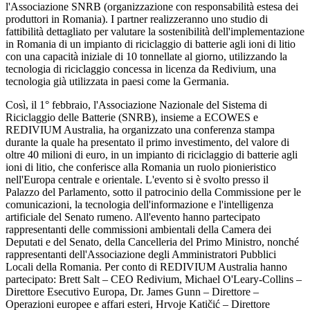
l'Associazione SNRB (organizzazione con responsabilità estesa dei
produttori in Romania). I partner realizzeranno uno studio di
fattibilità dettagliato per valutare la sostenibilità dell'implementazione
in Romania di un impianto di riciclaggio di batterie agli ioni di litio
con una capacità iniziale di 10 tonnellate al giorno, utilizzando la
tecnologia di riciclaggio concessa in licenza da Redivium, una
tecnologia già utilizzata in paesi come la Germania.
Così, il 1° febbraio, l'Associazione Nazionale del Sistema di
Riciclaggio delle Batterie (SNRB), insieme a ECOWES e
REDIVIUM Australia, ha organizzato una conferenza stampa
durante la quale ha presentato il primo investimento, del valore di
oltre 40 milioni di euro, in un impianto di riciclaggio di batterie agli
ioni di litio, che conferisce alla Romania un ruolo pionieristico
nell'Europa centrale e orientale. L'evento si è svolto presso il
Palazzo del Parlamento, sotto il patrocinio della Commissione per le
comunicazioni, la tecnologia dell'informazione e l'intelligenza
artificiale del Senato rumeno. All'evento hanno partecipato
rappresentanti delle commissioni ambientali della Camera dei
Deputati e del Senato, della Cancelleria del Primo Ministro, nonché
rappresentanti dell'Associazione degli Amministratori Pubblici
Locali della Romania. Per conto di REDIVIUM Australia hanno
partecipato: Brett Salt – CEO Redivium, Michael O'Leary-Collins –
Direttore Esecutivo Europa, Dr. James Gunn – Direttore –
Operazioni europee e affari esteri, Hrvoje Katičić – Direttore