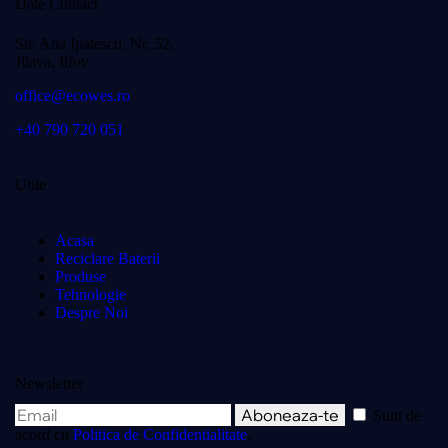
Date Contact
Str. Ana Ipatescu, Nr. 52,
Jilava, Ilfov
office@ecowes.ro
+40 790 720 051
Utile
Acasa
Reciclare Baterii
Produse
Tehnologie
Despre Noi
Newsletter
Aboneaza-te
Sunt de
acord cu
Politica de Confidentialitate
.