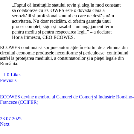
„Faptul că instituțiile statului revin și aleg în mod constant
să colaboreze cu ECOWES este o dovadă clară a
seriozității și profesionalismului cu care ne desfășurăm
activitatea. Nu doar reciclăm, ci oferim garanția unui
proces complet, sigur și trasabil – un angajament ferm
pentru mediu și pentru respectarea legii.”
– a declarat
Horia Irimescu, CEO ECOWES.
ECOWES continuă să sprijine autoritățile în efortul de a elimina din
circuitul economic produsele neconforme și periculoase, contribuind
astfel la protejarea mediului, a consumatorilor și a pieței legale din
România.
0
Likes
Previous
ECOWES devine membru al Camerei de Comerț și Industrie Româno-
Franceze (CCIFER)
23.07.2025
Next