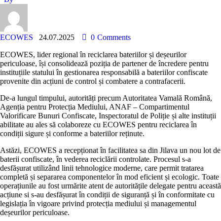
ECOWES
24.07.2025
0
Comments
ECOWES, lider regional în reciclarea bateriilor și deșeurilor
periculoase, își consolidează poziția de partener de încredere pentru
instituțiile statului în gestionarea responsabilă a bateriilor confiscate
provenite din acțiuni de control și combatere a contrafacerii.
De-a lungul timpului, autorități precum Autoritatea Vamală Română,
Agenția pentru Protecția Mediului, ANAF – Compartimentul
Valorificare Bunuri Confiscate, Inspectoratul de Poliție și alte instituții
abilitate au ales să colaboreze cu ECOWES pentru reciclarea în
condiții sigure și conforme a bateriilor reținute.
Astăzi, ECOWES a recepționat în facilitatea sa din Jilava un nou lot de
baterii confiscate, în vederea reciclării controlate. Procesul s-a
desfășurat utilizând linii tehnologice moderne, care permit tratarea
completă și separarea componentelor în mod eficient și ecologic. Toate
operațiunile au fost urmărite atent de autoritățile delegate pentru această
acțiune si s-au desfășurat în condiții de siguranță și în conformitate cu
legislația în vigoare privind protecția mediului și managementul
deșeurilor periculoase.