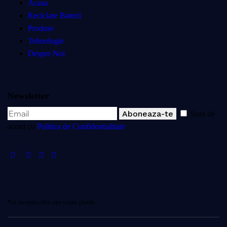
Acasa
Reciclare Baterii
Produse
Tehnologie
Despre Noi
Newsletter
Aboneaza-te
Sunt de
acord cu
Politica de Confidentialitate
.
*cu exceptia celor care contin plumb