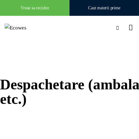
Vreau sa reciclez
Caut materii prime
Despachetare (ambalaje
etc.)