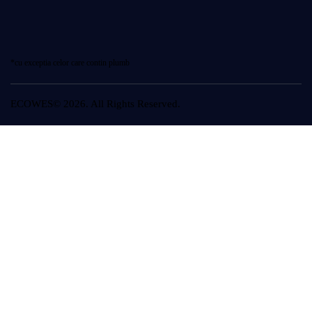
*cu exceptia celor care contin plumb
ECOWES© 2026. All Rights Reserved.